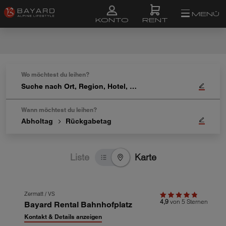
MENÜ
RENT
KONTO
Aktueller
Schritt:
Wo möchtest du leihen?
Ort
Suche
&
nach
Zeit
Ort,
Wann möchtest du leihen?
Region,
Abholtag
Rückgabetag
Hotel,
…
Liste
Karte
Zum
Zermatt / VS
4,9
von 5 Sternen
Bayard Rental Bahnhofplatz
nächsten
Shop-
Kontakt & Details anzeigen
VORHERIGER