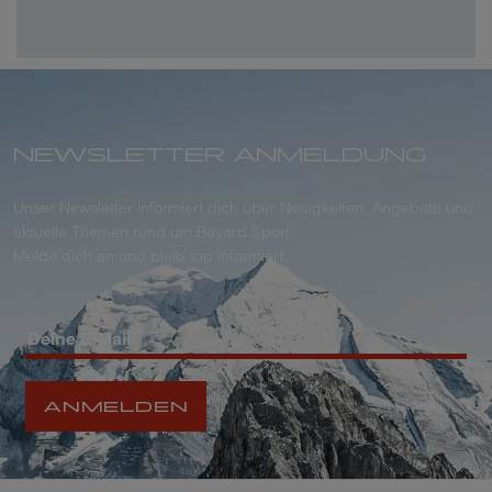
2
3
4
5
6
7
8
NÄCHSTER
MONAT
NEWSLETTER ANMELDUNG
Unser Newsletter informiert dich über Neuigkeiten, Angebote und
aktuelle Themen rund um Bayard Sport.
Melde dich an und bleib top informiert.
ANMELDEN