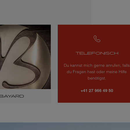
TELEFONISCH
Du kannst mich gerne anrufen, falls
du Fragen hast oder meine Hilfe
benötigst.
+41 27 966 49 50
BAYARD