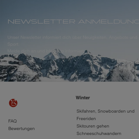
NEWSLETTER ANMELDUN
Unser Newsletter informiert dich über Neuigkeiten, Angebote un
Sport.
Melde dich an und bleib top informiert.
Winter
Skifahren, Snowboarden und
Über
Freeriden
FAQ
Skitouren gehen
Bewertungen
Bayard
Schneeschuhwandern