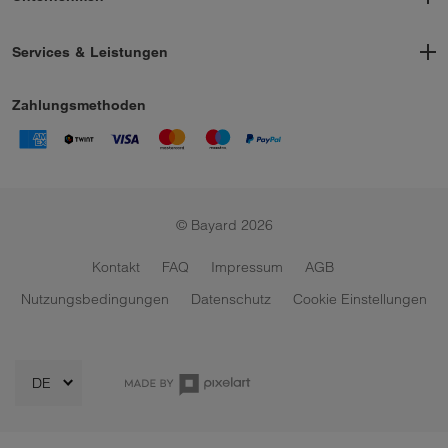
Geschichte
Kontakt
Services & Leistungen
Nachhaltigkeit
Ski & Snowboard Verleih
Arbeiten bei Bayard
Ski- und Snowboardservice
Zahlungsmethoden
Skischuhfitting
Skidepots
Bikeverleih
Geschenkgutscheine
Bergsportverleih
© Bayard 2026
Bikeservice
Kontakt
FAQ
Impressum
AGB
Nutzungsbedingungen
Datenschutz
Cookie Einstellungen