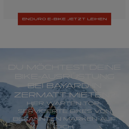
ENDURO E-BIKE JETZT LEIHEN
DU MÖCHTEST DEINE
BIKE-AUSRÜSTUNG
BEI BAYARD IN
ZERMATT MIETEN?
HIER WARTEN TOP-
SERVICIERTE BIKES VON
BEKANNTEN MARKEN AUF
DICH