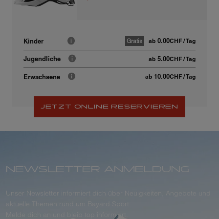
0.00
Kinder
Gratis
ab
CHF
/ Tag
5.00
Jugendliche
ab
CHF
/ Tag
10.00
Erwachsene
ab
CHF
/ Tag
JETZT ONLINE RESERVIEREN
NEWSLETTER ANMELDUNG
Unser Newsletter informiert dich über Neuigkeiten, Angebote und
aktuelle Themen rund um Bayard Sport.
Melde dich an und bleib top informiert.