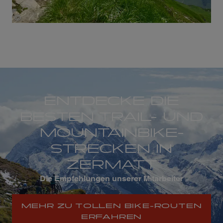
©
Kay Liedl
ENTDECKE DIE
BESTEN TRAIL- UND
MOUNTAINBIKE-
STRECKEN IN
ZERMATT
Die Empfehlungen unserer Mitarbeiter
MEHR ZU TOLLEN BIKE-ROUTEN
ERFAHREN