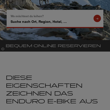
Wo möchtest du leihen?
Suche
nach
Ort,
Region,
Hotel,
BEQUEM ONLINE RESERVIEREN
…
©
Nicolas Wicki
DIESE
EIGENSCHAFTEN
ZEICHNEN DAS
ENDURO E-BIKE AUS