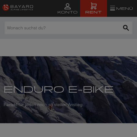
MENÜ
RENT
KONTO
Wonach
suchst
du?
ENDURO E-BIKE
Perfekt für jeden noch so steilen Anstieg