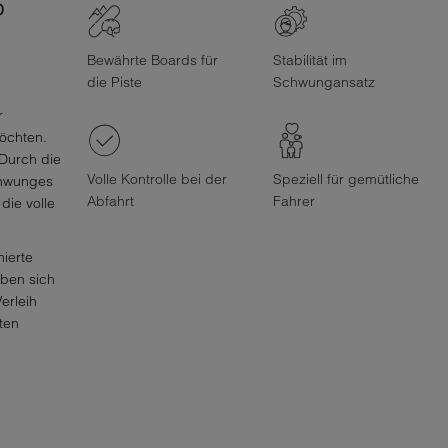
D
Bewährte Boards für
Stabilität im
die Piste
Schwungansatz
r
öchten.
 Durch die
Volle Kontrolle bei der
Speziell für gemütliche
chwunges
Abfahrt
Fahrer
 die volle
ierte
ben sich
erleih
ten