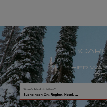
BOARD
HIER WA
RE
Wo möchtest du leihen?
Suche
nach
Ort,