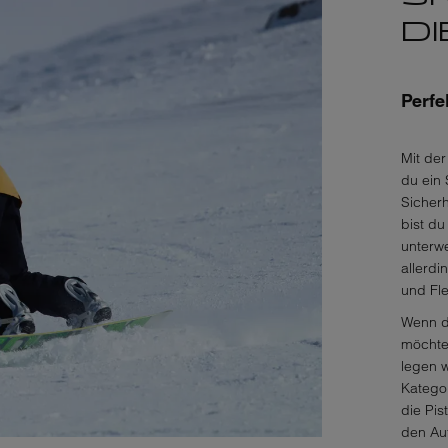
DI
Perfe
Mit der
du ein 
Sicherh
bist du
unterwe
allerd
und Fle
Wenn d
möchte
legen w
Katego
die Pis
den Auf