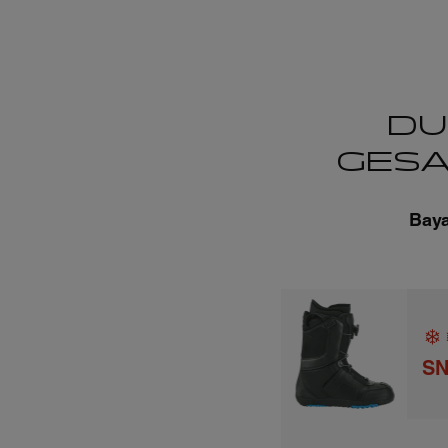
DU
GESA
Baya
S