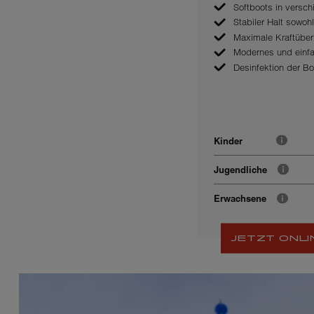
Softboots in versc
Stabiler Halt sowo
Maximale Kraftübe
Modernes und einf
Desinfektion der B
Kinder
Jugendliche
Erwachsene
JETZT ONLI