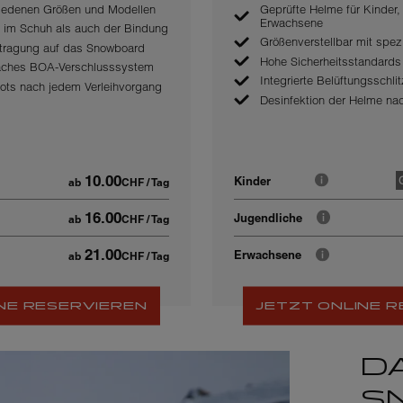
hiedenen Größen und Modellen
Geprüfte Helme für Kinder,
Erwachsene
hl im Schuh als auch der Bindung
Größenverstellbar mit spezi
rtragung auf das Snowboard
Hohe Sicherheitsstandards
aches BOA-Verschlusssystem
Integrierte Belüftungsschli
oots nach jedem Verleihvorgang
Desinfektion der Helme na
10.00
Kinder
ab
CHF
/ Tag
16.00
Jugendliche
ab
CHF
/ Tag
21.00
Erwachsene
ab
CHF
/ Tag
NE RESERVIEREN
JETZT ONLINE 
D
S