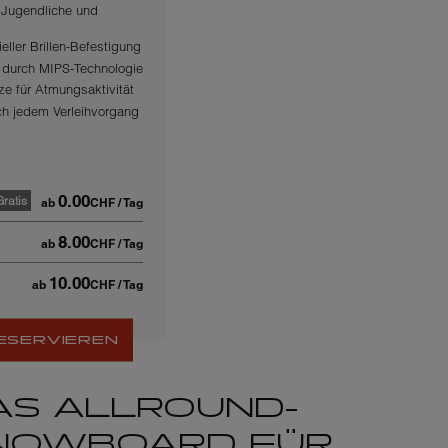
 Jugendliche und
eller Brillen-Befestigung
 durch MIPS-Technologie
tze für Atmungsaktivität
ch jedem Verleihvorgang
0.00
Gratis
ab
CHF
/ Tag
8.00
ab
CHF
/ Tag
10.00
ab
CHF
/ Tag
RESERVIEREN
AS ALLROUND-
NOWBOARD FÜR