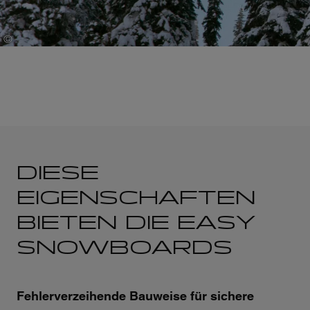
Region,
Hotel,
©
…
Nick
DIESE
EIGENSCHAFTEN
BIETEN DIE EASY
SNOWBOARDS
Fehlerverzeihende Bauweise für sichere