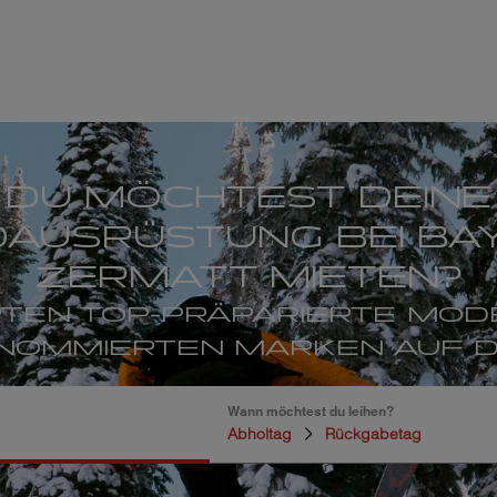
DU MÖCHTEST DEINE
AUSRÜSTUNG BEI BAY
ZERMATT MIETEN?
RTEN TOP-PRÄPARIERTE MOD
NOMMIERTEN MARKEN AUF D
Wann möchtest du leihen?
Abholtag
Rückgabetag