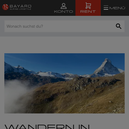
MENÜ
RENT
KONTO
Wonach
suchst
du?
WANDERN IN