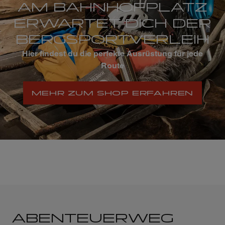
AM BAHNHOFPLATZ
ERWARTET DICH DER
BERGSPORTVERLEIH
Hier findest du die perfekte Ausrüstung für jede
Route
MEHR ZUM SHOP ERFAHREN
ABENTEUERWEG