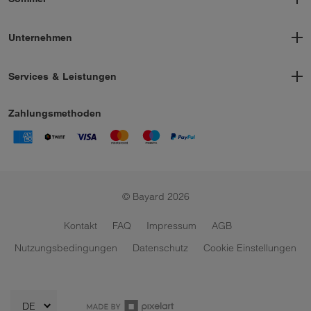
Schneeschuhwandern
Sport
Biken in Zermatt
Klettern & Bergsteigen Zermatt - Bayard
Unternehmen
Geschichte
Kontakt
Services & Leistungen
Nachhaltigkeit
Ski & Snowboard Verleih
Arbeiten bei Bayard
Ski- und Snowboardservice
Zahlungsmethoden
Skischuhfitting
Skidepots
Bikeverleih
Geschenkgutscheine
Bergsportverleih
© Bayard 2026
Bikeservice
Kontakt
FAQ
Impressum
AGB
Nutzungsbedingungen
Datenschutz
Cookie Einstellungen