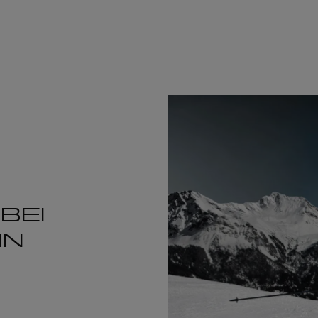
BEI
HN