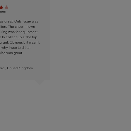
rnen
s great. Only issue was
ion. The shop in town
king was for equipment
 to collect up at the top
urant. Obviously it wasn't.
 why I was told that.
else was great.
ord
,
United Kingdom