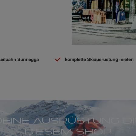
dseilbahn Sunnegga
komplette Skiausrüstung mieten
DEINE AUSRÜSTUNG DI
DIESEM SHOP