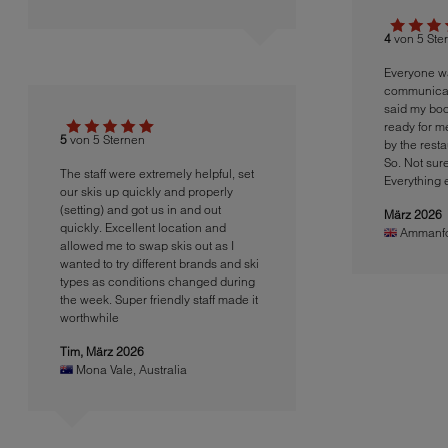
4
von 5 Ste
Everyone wa
communicat
said my boo
ready for me
5
von 5 Sternen
by the resta
So. Not sure
The staff were extremely helpful, set
Everything 
our skis up quickly and properly
(setting) and got us in and out
März 2026
quickly. Excellent location and
Ammanf
allowed me to swap skis out as I
wanted to try different brands and ski
types as conditions changed during
the week. Super friendly staff made it
worthwhile
Tim,
März 2026
Mona Vale
,
Australia