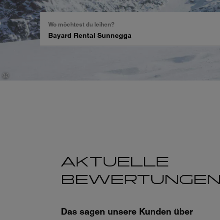
Wo möchtest du leihen?
Suche
nach
Ort,
Region,
©
Go Montgenevre
Hotel,
…
AKTUELLE
BEWERTUNGE
Das sagen unsere Kunden über